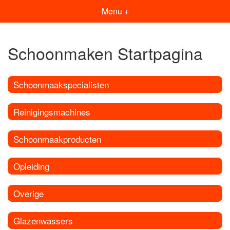
Menu +
Schoonmaken Startpagina
Schoonmaakspecialisten
Reinigingsmachines
Schoonmaakproducten
Opleiding
Overige
Glazenwassers